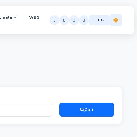
wisata
WBS
ID
Cari