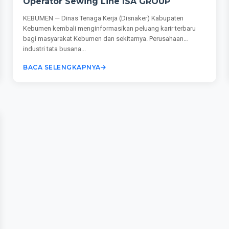
Operator Sewing Line ISA GROUP
KEBUMEN — Dinas Tenaga Kerja (Disnaker) Kabupaten
Kebumen kembali menginformasikan peluang karir terbaru
bagi masyarakat Kebumen dan sekitarnya. Perusahaan
industri tata busana...
BACA SELENGKAPNYA