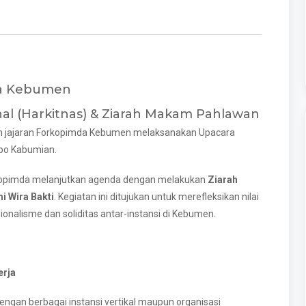
mda Kebumen
nal (Harkitnas) & Ziarah Makam Pahlawan
uruh jajaran Forkopimda Kebumen melaksanakan Upacara
opo Kabumian.
kopimda melanjutkan agenda dengan melakukan
Ziarah
 Wira Bakti
. Kegiatan ini ditujukan untuk merefleksikan nilai
nalisme dan soliditas antar-instansi di Kebumen.
erja
ngan berbagai instansi vertikal maupun organisasi