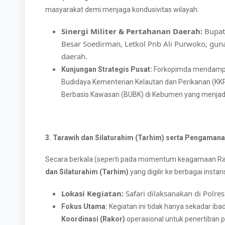
masyarakat demi menjaga kondusivitas wilayah:
Sinergi Militer & Pertahanan Daerah:
Bupat
Besar Soedirman, Letkol Pnb Ali Purwoko, gu
daerah.
Kunjungan Strategis Pusat:
Forkopimda mendamping
Budidaya Kementerian Kelautan dan Perikanan (KK
Berbasis Kawasan (BUBK) di Kebumen yang menjadi s
3. Tarawih dan Silaturahim (Tarhim) serta Pengamana
Secara berkala (seperti pada momentum keagamaan R
dan Silaturahim (Tarhim)
yang digilir ke berbagai instans
Lokasi Kegiatan:
Safari dilaksanakan di Polr
Fokus Utama:
Kegiatan ini tidak hanya sekadar ib
Koordinasi (Rakor)
operasional untuk penertiban 