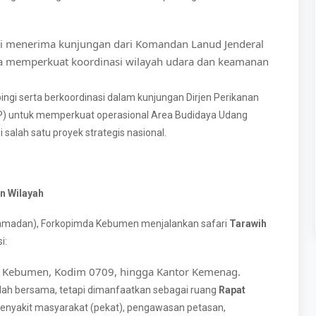
i menerima kunjungan dari Komandan Lanud Jenderal
na memperkuat koordinasi wilayah udara dan keamanan
i serta berkoordinasi dalam kunjungan Dirjen Perikanan
P) untuk memperkuat operasional Area Budidaya Udang
alah satu proyek strategis nasional.
n Wilayah
amadan), Forkopimda Kebumen menjalankan safari
Tarawih
i:
es Kebumen, Kodim 0709, hingga Kantor Kemenag.
adah bersama, tetapi dimanfaatkan sebagai ruang
Rapat
penyakit masyarakat (pekat), pengawasan petasan,