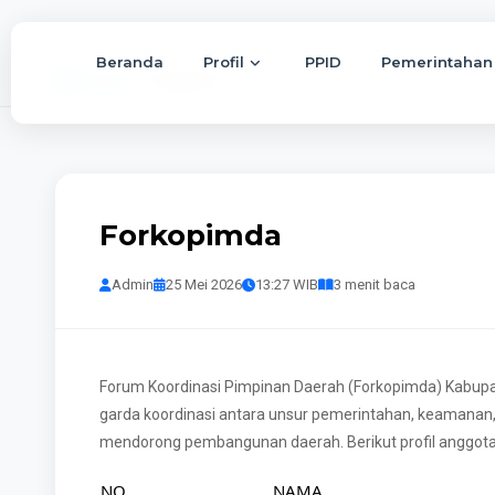
Beranda
Profil
PPID
Pemerintahan
Beranda
Forkopimda
Forkopimda
Admin
25 Mei 2026
13:27 WIB
3 menit baca
Forum Koordinasi Pimpinan Daerah (Forkopimda) Kabu
garda koordinasi antara unsur pemerintahan, keamanan, d
mendorong pembangunan daerah. Berikut profil anggota 
NO
NAMA