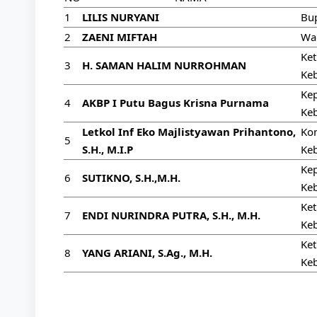
1
LILIS NURYANI
Bu
2
ZAENI MIFTAH
Wa
Ke
3
H. SAMAN HALIM NURROHMAN
Ke
Kep
4
AKBP I Putu Bagus Krisna Purnama
Ke
Letkol Inf Eko Majlistyawan Prihantono,
Ko
5
S.H., M.I.P
Ke
Kep
6
SUTIKNO, S.H.,M.H.
Ke
Ket
7
ENDI NURINDRA PUTRA, S.H., M.H.
Ke
Ke
8
YANG ARIANI, S.Ag., M.H.
Ke