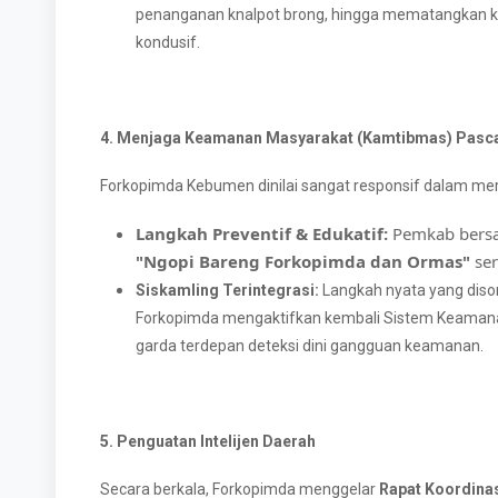
penanganan knalpot brong, hingga mematangkan kes
kondusif.
4. Menjaga Keamanan Masyarakat (Kamtibmas) Pasca-
Forkopimda Kebumen dinilai sangat responsif dalam mere
Langkah Preventif & Edukatif:
Pemkab bersa
"Ngopi Bareng Forkopimda dan Ormas"
ser
Siskamling Terintegrasi:
Langkah nyata yang disor
Forkopimda mengaktifkan kembali Sistem Keamanan
garda terdepan deteksi dini gangguan keamanan.
5. Penguatan Intelijen Daerah
Secara berkala, Forkopimda menggelar
Rapat Koordinas