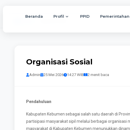
Beranda
Profil
PPID
Pemerintahan
Beranda
Organisasi Sosial
Organisasi Sosial
Admin
25 Mei 2026
14:27 WIB
2 menit baca
Pendahuluan
Kabupaten Kebumen sebagai salah satu daerah di Prov
partisipasi masyarakat sipil melalui berbagai organisas
masyarakat di Kabupaten Kebumen menunjukkan dinami