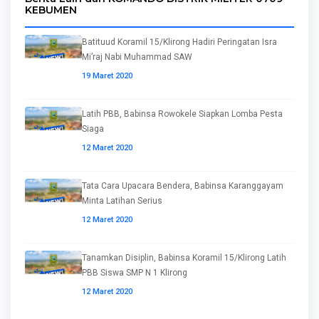
KEBUMEN
Batituud Koramil 15/Klirong Hadiri Peringatan Isra
Mi’raj Nabi Muhammad SAW
19 Maret 2020
Latih PBB, Babinsa Rowokele Siapkan Lomba Pesta
Siaga
12 Maret 2020
Tata Cara Upacara Bendera, Babinsa Karanggayam
Minta Latihan Serius
12 Maret 2020
Tanamkan Disiplin, Babinsa Koramil 15/Klirong Latih
PBB Siswa SMP N 1 Klirong
12 Maret 2020