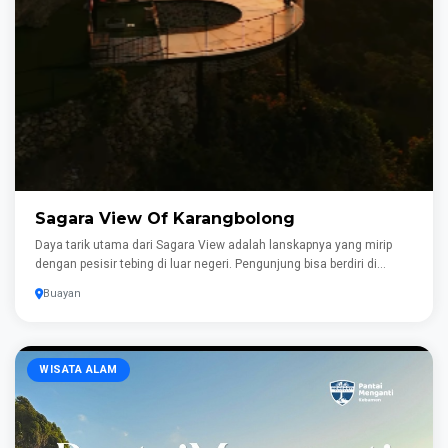
Sagara View Of Karangbolong
Daya tarik utama dari Sagara View adalah lanskapnya yang mirip
dengan pesisir tebing di luar negeri. Pengunjung bisa berdiri di
sepanjang pagar pembatas bukit untuk menikmati embusan angin
Buayan
laut yang segar dan suara deburan ombak yang menenangkan. Bagi
pemburu konten visual, setiap sudut di sini dirancang dengan
sangat estetik. Ada Jembatan Kaca ikonik yang menguji adrenalin,
spot foto balon udara, serta area pandang Puncak Jengger yang
WISATA ALAM
menawarkan pemandangan matahari terbit dan terbenam