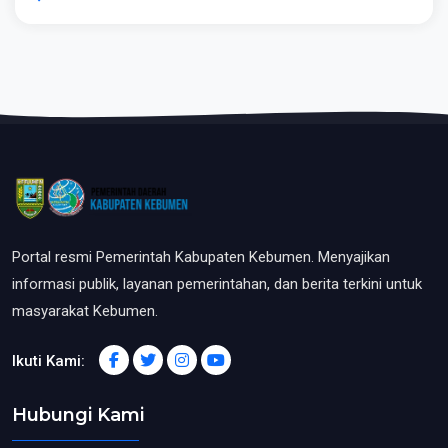
pengarungan, wisatawan akan disuguhi petualangan seru
menerjang riam-riam air dan kelokan sungai yang menantang. Tak
perlu khawatir, bagi Anda yang tidak bisa berenang atau masih
pemula, wisata ini sangat aman. Setiap peserta wajib mengenakan
standar keamanan lengkap seperti jaket pelampung,helm, dan
pelindung kaki
Portal resmi Pemerintah Kabupaten Kebumen. Menyajikan
informasi publik, layanan pemerintahan, dan berita terkini untuk
masyarakat Kebumen.
Ikuti Kami:
Hubungi Kami