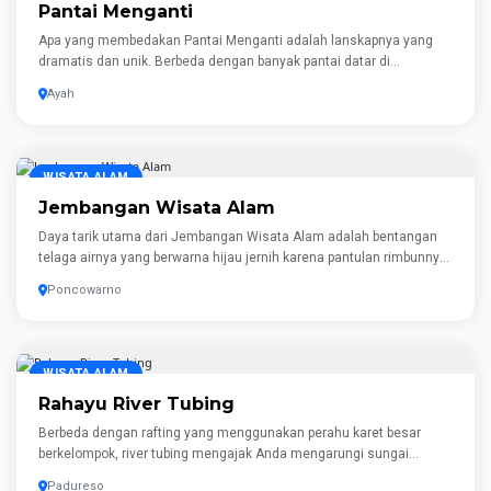
Pantai Menganti
Apa yang membedakan Pantai Menganti adalah lanskapnya yang
dramatis dan unik. Berbeda dengan banyak pantai datar di
Indonesia, Menganti diapit oleh tebing-tebing curam yang subur,
Ayah
mengingatkan kita pada fjord ikonik di Selandia Baru. Kontras antara
birunya laut yang cemerlang dan hijaunya perbukitan adalah
pemandangan yang benar-benar memukau. Pengunjung bisa
mendaki ke beberapa titik pandang yang tersebar di perbukitan untuk
WISATA ALAM
mendapatkan pemandangan seluruh garis pantai dari ketinggian.
Jembangan Wisata Alam
Daya tarik utama dari Jembangan Wisata Alam adalah bentangan
telaga airnya yang berwarna hijau jernih karena pantulan rimbunnya
pepohonan di sekeliling bukit. Pengunjung dapat menikmati
Poncowarno
keindahan panorama ini dengan menyewa Perahu Naga atau
sepeda air (bebek-bebekan) untuk berkeliling telaga. Bagi yang ingin
bersantai tanpa perlu mengayuh, jembatan gantung dan dermaga
kayu yang menjorok ke telaga menjadi spot favorit. Berdiri di atas
WISATA ALAM
jembatan ini memberikan sudut pandang foto yang sangat este
Rahayu River Tubing
Berbeda dengan rafting yang menggunakan perahu karet besar
berkelompok, river tubing mengajak Anda mengarungi sungai
secara mandiri menggunakan ban karet perorangan. Sepanjang jalur
Padureso