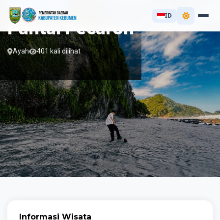
WISATA ALAM
ID
Pantai Pecaron
Ayah
401 kali dilihat
Informasi Wisata