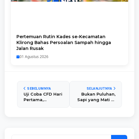
Pertemuan Rutin Kades se-Kecamatan
Klirong Bahas Persoalan Sampah hingga
Jalan Rusak
01 Agustus 2026
SEBELUMNYA
SELANJUTNYA
Uji Coba CFD Hari
Bukan Puluhan,
Pertama,
Sapi yang Mati di
Kawasan Alun-
Kebumen Belum
alun Pancasila
Bisa Disimpulkan
Kebumen Sudah
karena
Bersih PKL
Keracunan