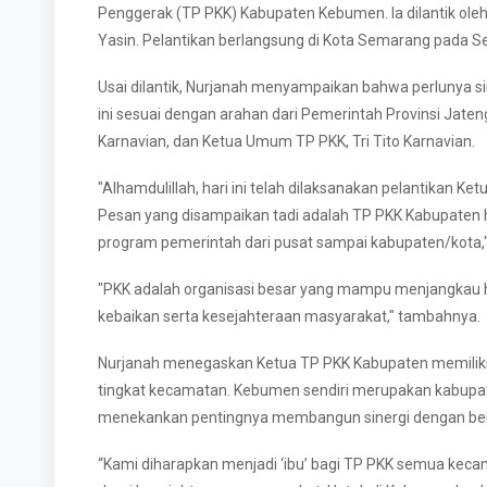
Penggerak (TP PKK) Kabupaten Kebumen. Ia dilantik oleh 
Yasin. Pelantikan berlangsung di Kota Semarang pada Se
Usai dilantik, Nurjanah menyampaikan bahwa perlunya si
ini sesuai dengan arahan dari Pemerintah Provinsi Jaten
Karnavian, dan Ketua Umum TP PKK, Tri Tito Karnavian.
"Alhamdulillah, hari ini telah dilaksanakan pelantikan K
Pesan yang disampaikan tadi adalah TP PKK Kabupaten
program pemerintah dari pusat sampai kabupaten/kota," 
"PKK adalah organisasi besar yang mampu menjangkau h
kebaikan serta kesejahteraan masyarakat," tambahnya.
Nurjanah menegaskan Ketua TP PKK Kabupaten memiliki p
tingkat kecamatan. Kebumen sendiri merupakan kabupate
menekankan pentingnya membangun sinergi dengan ber
“Kami diharapkan menjadi ‘ibu’ bagi TP PKK semua kec