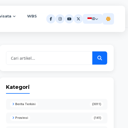
wisata
WBS
ID
Kategori
Berita Terkini
(3011)
Provinsi
(141)