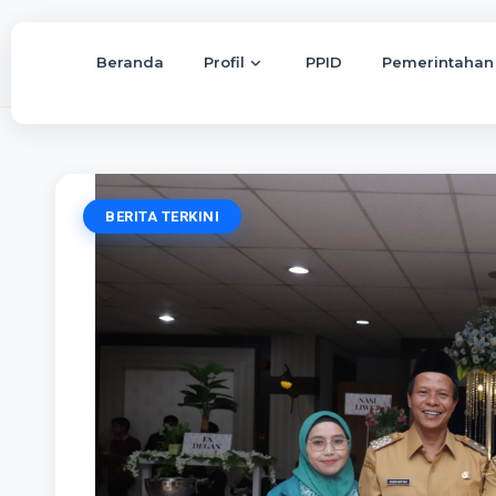
Beranda
Profil
PPID
Pemerintahan
Beranda
Berita
Berita Terkini
Nurjanah Zaeni Miftah Resmi D
BERITA TERKINI