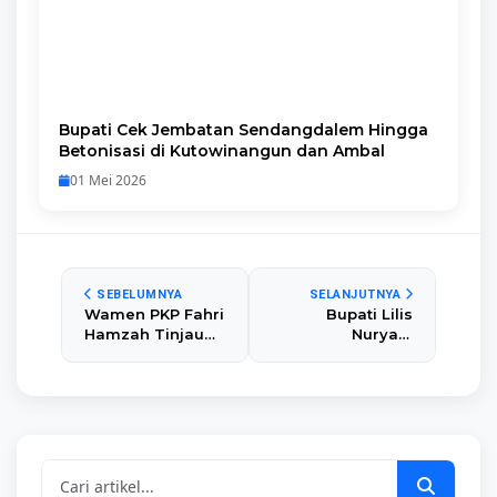
Bupati Cek Jembatan Sendangdalem Hingga
Betonisasi di Kutowinangun dan Ambal
01 Mei 2026
SEBELUMNYA
SELANJUTNYA
Wamen PKP Fahri
Bupati Lilis
Hamzah Tinjau
Nuryani
Langsung Rumah
Resmikan
Penerima BSPS
Gedung Dakwah
di Gombong:
Muhammadiyah
Bukti Nyata
Puring: Sinergi
Komitmen
untuk Dakwah,
Pemerintah
Pendidikan, dan
Kebumen Atasi
Sosial
Masalah Rumah