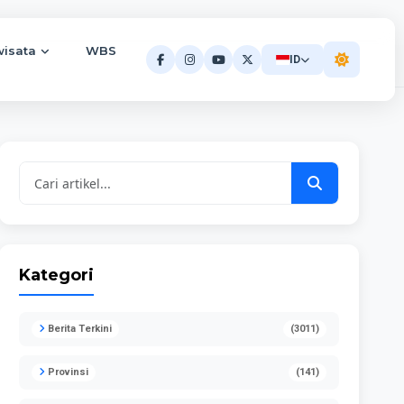
wisata
WBS
ID
Kategori
Berita Terkini
(3011)
Provinsi
(141)