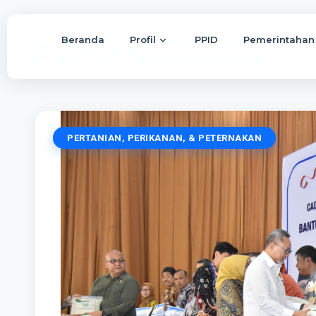
Beranda
Profil
PPID
Pemerintahan
Beranda
Berita
Pertanian, Perikanan, & Peternakan
Menko P
PERTANIAN, PERIKANAN, & PETERNAKAN