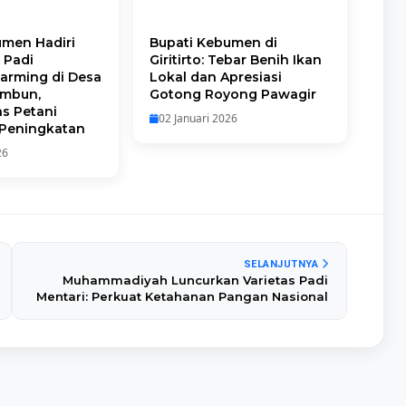
umen Hadiri
Bupati Kebumen di
 Padi
Giritirto: Tebar Benih Ikan
Farming di Desa
Lokal dan Apresiasi
embun,
Gotong Royong Pawagir
as Petani
02 Januari 2026
Peningkatan
26
SELANJUTNYA
Muhammadiyah Luncurkan Varietas Padi
Mentari: Perkuat Ketahanan Pangan Nasional