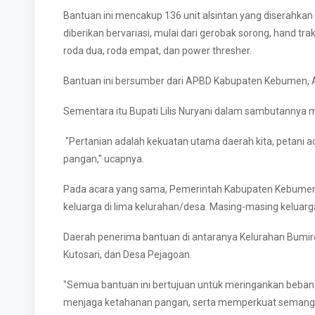
Bantuan ini mencakup 136 unit alsintan yang diserahkan
diberikan bervariasi, mulai dari gerobak sorong, hand tr
roda dua, roda empat, dan power thresher.
Bantuan ini bersumber dari APBD Kabupaten Kebumen, 
Sementara itu Bupati Lilis Nuryani dalam sambutannya
"Pertanian adalah kekuatan utama daerah kita, petani a
pangan," ucapnya.
Pada acara yang sama, Pemerintah Kabupaten Kebumen 
keluarga di lima kelurahan/desa. Masing-masing kelua
Daerah penerima bantuan di antaranya Kelurahan Bumi
Kutosari, dan Desa Pejagoan.
"Semua bantuan ini bertujuan untuk meringankan beba
menjaga ketahanan pangan, serta memperkuat semangat g