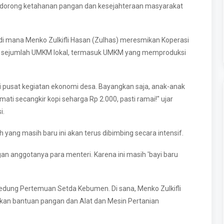
dorong ketahanan pangan dan kesejahteraan masyarakat
 di mana Menko Zulkifli Hasan (Zulhas) meresmikan Koperasi
u sejumlah UMKM lokal, termasuk UMKM yang memproduksi
i pusat kegiatan ekonomi desa. Bayangkan saja, anak-anak
ti secangkir kopi seharga Rp 2.000, pasti ramai!" ujar
i.
ang masih baru ini akan terus dibimbing secara intensif.
gan anggotanya para menteri. Karena ini masih 'bayi baru
 Gedung Pertemuan Setda Kebumen. Di sana, Menko Zulkifli
hkan bantuan pangan dan Alat dan Mesin Pertanian