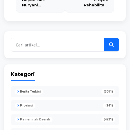
Nuryani
Rehabilitasi
Resmikan
Drainase di Jalan
Gedung Dakwah
Sukarno Hata
Muhammadiyah
dan Jalan
Puring: Sinergi
Sugiono Upaya
untuk Dakwah,
Pemkab Atasi
Pendidikan, dan
Genangan
Sosial
Kawasan
Perkotaan.
Kategori
Berita Terkini
(3011)
Provinsi
(141)
Pemerintah Daerah
(4221)