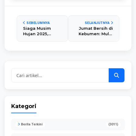
SEBELUMNYA
SELANJUTNYA
Siaga Musim
Jumat Bersih di
Hujan 2025,
Kebumen: Mulai
Pemkab
Senam hingga
Kebumen Gelar
Bergotong
Apel
Royong, Bupati
Kesiapsiagaan
Ajak Jaga Alun-
Bencana dan
alun Bersama
Satkamling
Kategori
Berita Terkini
(3011)