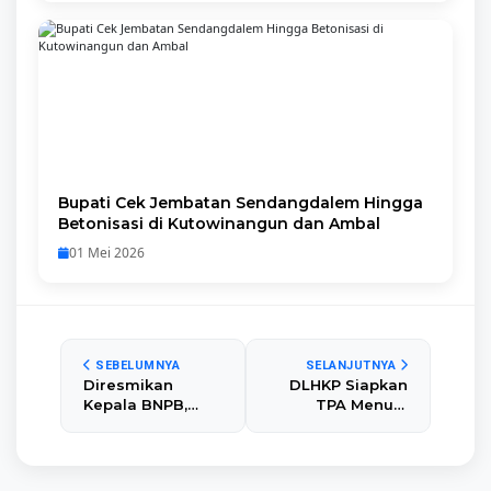
Bupati Cek Jembatan Sendangdalem Hingga
Betonisasi di Kutowinangun dan Ambal
01 Mei 2026
SEBELUMNYA
SELANJUTNYA
Diresmikan
DLHKP Siapkan
Kepala BNPB,
TPA Menuju
Jembatan Weton
Standar Landfill,
Kulon Puring
Bupati Kebumen
Kembali
Dorong Inovasi
Berfungsi Usai
Pengelolaan