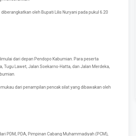
iberangkatkan oleh Bupati Lilis Nuryani pada pukul 6.20
i dimulai dari depan Pendopo Kabumian. Para peserta
, Tugu Lawet, Jalan Soekarno-Hatta, dan Jalan Merdeka,
abumian.
emukau dari penampilan pencak silat yang dibawakan oleh
ai dari PDM, PDA, Pimpinan Cabang Muhammadiyah (PCM),