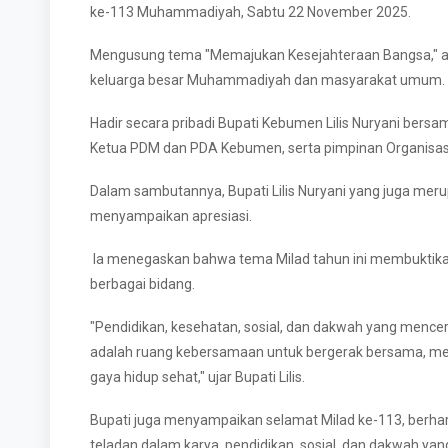
ke-113 Muhammadiyah, Sabtu 22 November 2025.
Mengusung tema "Memajukan Kesejahteraan Bangsa," acara i
keluarga besar Muhammadiyah dan masyarakat umum.
Hadir secara pribadi Bupati Kebumen Lilis Nuryani bers
Ketua PDM dan PDA Kebumen, serta pimpinan Organisas
Dalam sambutannya, Bupati Lilis Nuryani yang juga me
menyampaikan apresiasi.
Ia menegaskan bahwa tema Milad tahun ini membuktikan
berbagai bidang.
"Pendidikan, kesehatan, sosial, dan dakwah yang mence
adalah ruang kebersamaan untuk bergerak bersama, m
gaya hidup sehat," ujar Bupati Lilis.
Bupati juga menyampaikan selamat Milad ke-113, berh
teladan dalam karya, pendidikan, sosial, dan dakwah ya