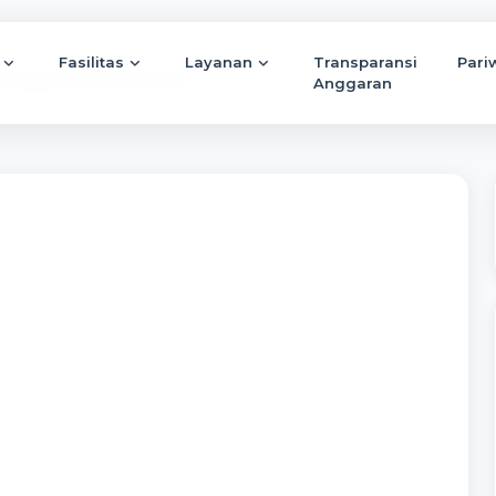
Fasilitas
Layanan
Transparansi
Pari
adiyah, Ribuan Peserta Ikuti...
Anggaran