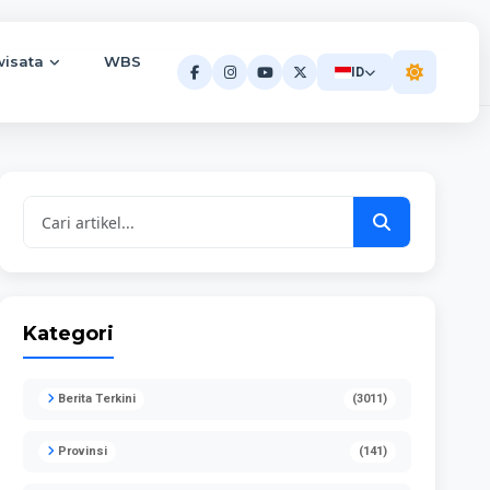
wisata
WBS
ID
Kategori
Berita Terkini
(3011)
Provinsi
(141)