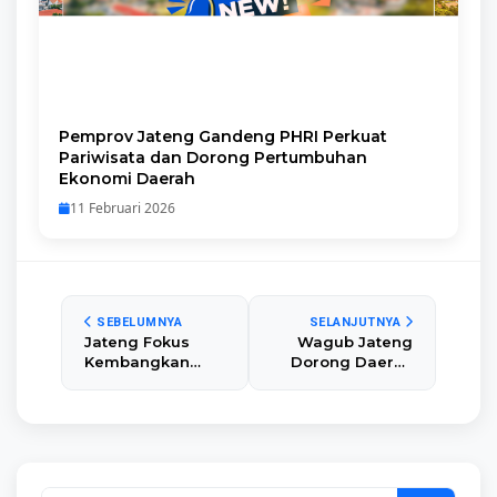
Pemprov Jateng Gandeng PHRI Perkuat
Pariwisata dan Dorong Pertumbuhan
Ekonomi Daerah
11 Februari 2026
SEBELUMNYA
SELANJUTNYA
Jateng Fokus
Wagub Jateng
Kembangkan
Dorong Daerah
Pariwisata
Perkuat
Berkelanjutan
Perlindungan
dan Ekonomi
Perempuan dan
Halal pada 2027
Anak