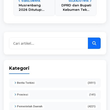
SEBELUMNYA
SELANJUTNYA
Musrenbang
DPRD dan Bupati
2026 Ditutup:
Kebumen Teken
Pemkab
Persetujuan 3
Kebumen Perkuat
Raperda Penting,
Sinergi
Ini Rinciannya
Pembangunan
Berbasis
Integritas
Kategori
Berita Terkini
(3011)
Provinsi
(141)
Pemerintah Daerah
(4221)