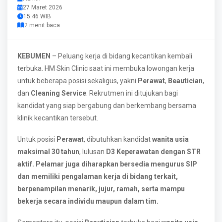
27 Maret 2026
15:46 WIB
2 menit baca
KEBUMEN
– Peluang kerja di bidang kecantikan kembali
terbuka. HM Skin Clinic saat ini membuka lowongan kerja
untuk beberapa posisi sekaligus, yakni
Perawat
,
Beautician
,
dan
Cleaning Service
. Rekrutmen ini ditujukan bagi
kandidat yang siap bergabung dan berkembang bersama
klinik kecantikan tersebut.
Untuk posisi
Perawat
, dibutuhkan kandidat
wanita usia
maksimal 30 tahun
, lulusan
D3 Keperawatan
dengan STR
aktif.
Pelamar juga diharapkan bersedia mengurus SIP
dan memiliki pengalaman kerja di bidang terkait,
berpenampilan menarik, jujur, ramah, serta mampu
bekerja secara individu maupun dalam tim.