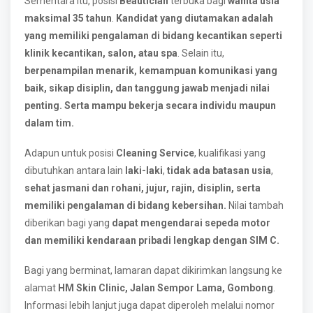
Sementara itu, posisi
Beautician
terbuka bagi
wanita usia
maksimal 35 tahun
.
Kandidat yang diutamakan adalah
yang memiliki pengalaman di bidang kecantikan seperti
klinik kecantikan, salon, atau spa
. Selain itu,
berpenampilan menarik, kemampuan komunikasi yang
baik, sikap disiplin, dan tanggung jawab menjadi nilai
penting. Serta mampu bekerja secara individu maupun
dalam tim.
Adapun untuk posisi
Cleaning Service
, kualifikasi yang
dibutuhkan antara lain
laki-laki
,
tidak ada batasan usia
,
sehat jasmani dan rohani, jujur, rajin, disiplin, serta
memiliki pengalaman di bidang kebersihan.
Nilai tambah
diberikan bagi yang
dapat mengendarai sepeda motor
dan memiliki kendaraan pribadi lengkap dengan SIM C.
Bagi yang berminat, lamaran dapat dikirimkan langsung ke
alamat
HM Skin Clinic, Jalan Sempor Lama, Gombong
.
Informasi lebih lanjut juga dapat diperoleh melalui nomor