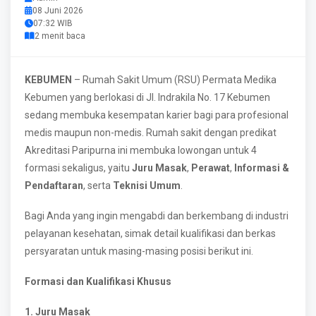
08 Juni 2026
07:32 WIB
2 menit baca
KEBUMEN
– Rumah Sakit Umum (RSU) Permata Medika
Kebumen yang berlokasi di Jl. Indrakila No. 17 Kebumen
sedang membuka kesempatan karier bagi para profesional
medis maupun non-medis. Rumah sakit dengan predikat
Akreditasi Paripurna ini membuka lowongan untuk 4
formasi sekaligus, yaitu
Juru Masak
,
Perawat
,
Informasi &
Pendaftaran
, serta
Teknisi Umum
.
Bagi Anda yang ingin mengabdi dan berkembang di industri
pelayanan kesehatan, simak detail kualifikasi dan berkas
persyaratan untuk masing-masing posisi berikut ini.
Formasi dan Kualifikasi Khusus
1. Juru Masak