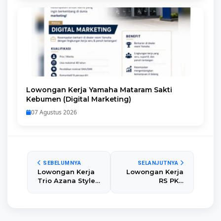
Lowongan Kerja Yamaha Mataram Sakti
Kebumen (Digital Marketing)
07 Agustus 2026
SEBELUMNYA
SELANJUTNYA
Lowongan Kerja
Lowongan Kerja
Trio Azana Style
RS PKU
Kebumen (Front
Muhammadiyah
Desk Agent &
Petanahan
Sales Executive)
(Perawat,
Radiografer, dan