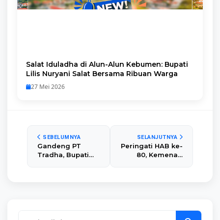
Salat Iduladha di Alun-Alun Kebumen: Bupati
Lilis Nuryani Salat Bersama Ribuan Warga
27 Mei 2026
SEBELUMNYA
SELANJUTNYA
Gandeng PT
Peringati HAB ke-
Tradha, Bupati
80, Kemenag
Lilis Kucurkan
Kebumen
Bantuan Puluhan
Salurkan Bantuan
Juta untuk RTLH
Ratusan Juta
Warga
Rupiah
Kedunggong