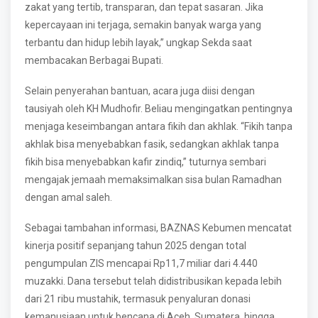
zakat yang tertib, transparan, dan tepat sasaran. Jika
kepercayaan ini terjaga, semakin banyak warga yang
terbantu dan hidup lebih layak,” ungkap Sekda saat
membacakan Berbagai Bupati.
Selain penyerahan bantuan, acara juga diisi dengan
tausiyah oleh KH Mudhofir. Beliau mengingatkan pentingnya
menjaga keseimbangan antara fikih dan akhlak. “Fikih tanpa
akhlak bisa menyebabkan fasik, sedangkan akhlak tanpa
fikih bisa menyebabkan kafir zindiq,” tuturnya sembari
mengajak jemaah memaksimalkan sisa bulan Ramadhan
dengan amal saleh.
Sebagai tambahan informasi, BAZNAS Kebumen mencatat
kinerja positif sepanjang tahun 2025 dengan total
pengumpulan ZIS mencapai Rp11,7 miliar dari 4.440
muzakki. Dana tersebut telah didistribusikan kepada lebih
dari 21 ribu mustahik, termasuk penyaluran donasi
kemanusiaan untuk bencana di Aceh, Sumatera, hingga