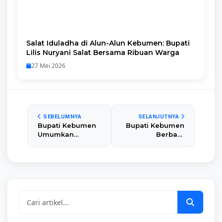
Salat Iduladha di Alun-Alun Kebumen: Bupati
Lilis Nuryani Salat Bersama Ribuan Warga
27 Mei 2026
SEBELUMNYA
SELANJUTNYA
Bupati Kebumen
Bupati Kebumen
Umumkan
Berbagi
Pendaftaran
Kebahagiaan
Balik Gratis
dengan 300
Jakarta via Bus
Tukang Becak,
dan KA Dibuka 12
Porter, dan
Maret
Difabel di
Pendopo