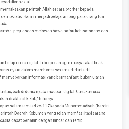
epedulian sosial.
k memaksakan perintah Allah secara otoriter kepada
demokratis. Hal ini menjadi pelajaran bagi para orang tua
muda.
h simbol perjuangan melawan hawa nafsu kebinatangan dan
n hidup di era digital. Ia berpesan agar masyarakat tidak
a harus nyata dalam membantu sesama di dunia riil.
if menyebarkan informasi yang bermanfaat, bukan ujaran
ritas, baik di dunia nyata maupun digital. Gunakan sisa
ah di akhirat kelak," tuturnya.
capan selamat milad ke-117 kepada Muhammadiyah (berdiri
emerintah Daerah Kebumen yang telah memfasilitasi sarana
asila dapat berjalan dengan lancar dan tertib.