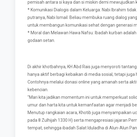
pemisah antara si kaya dan si miskin demi mewujudkan k
* Komunikasi Dialogis dalam Keluarga: Nabi Ibrahim tida
putranya, Nabi Ismail. Beliau membuka ruang dialog yang 
untuk membangun komunikasi sehat dengan generasi 
* Moral dan Melawan Hawa Nafsu: Ibadah kurban adala
godaan setan.
Di akhir khotbahnya, KH Abd Rais juga menyoroti tantanga
hanya aktif berbagi kebaikan di media sosial, tetapi jug
Contohnya melalui donasi online yang amanah serta akt
kebencian.
"Mari kita jadikan momentum ini untuk memperkuat solida
umur dan harta kita untuk kemanfaatan agar menjadi berk
Menutup rangkaian acara, Khotib juga menyampaikan u
pada 8 Zulhijah 1330 H) serta mengapresiasi jajaran P
tempat, sehingga ibadah Salat Iduladha di Alun-Alun Panc