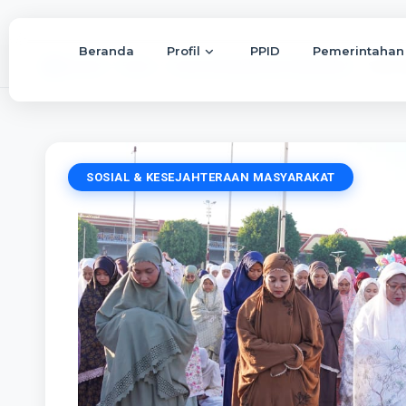
Beranda
Profil
PPID
Pemerintahan
Beranda
Berita
Sosial & Kesejahteraan Masyarakat
Salat I
SOSIAL & KESEJAHTERAAN MASYARAKAT