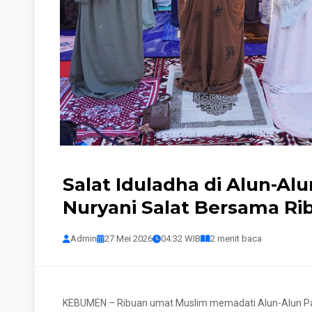
Salat Iduladha di Alun-Al
Nuryani Salat Bersama R
Admin
27 Mei 2026
04:32 WIB
2 menit baca
KEBUMEN – Ribuan umat Muslim memadati Alun-Alun Pa