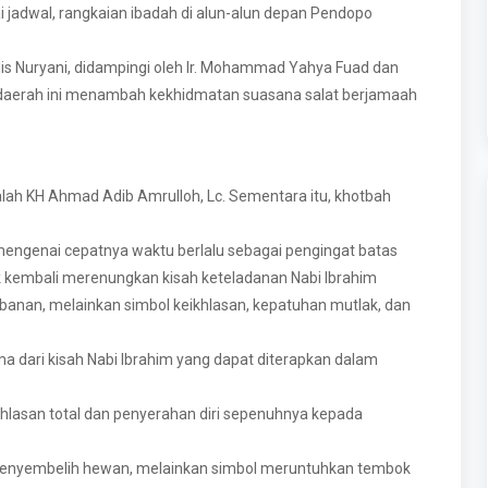
i jadwal, rangkaian ibadah di alun-alun depan Pendopo
lis Nuryani, didampingi oleh Ir. Mohammad Yahya Fuad dan
h daerah ini menambah kekhidmatan suasana salat berjamaah
alah KH Ahmad Adib Amrulloh, Lc. Sementara itu, khotbah
engenai cepatnya waktu berlalu sebagai pengingat batas
uk kembali merenungkan kisah keteladanan Nabi Ibrahim
rbanan, melainkan simbol keikhlasan, kepatuhan mutlak, dan
 dari kisah Nabi Ibrahim yang dapat diterapkan dalam
hlasan total dan penyerahan diri sepenuhnya kepada
 menyembelih hewan, melainkan simbol meruntuhkan tembok