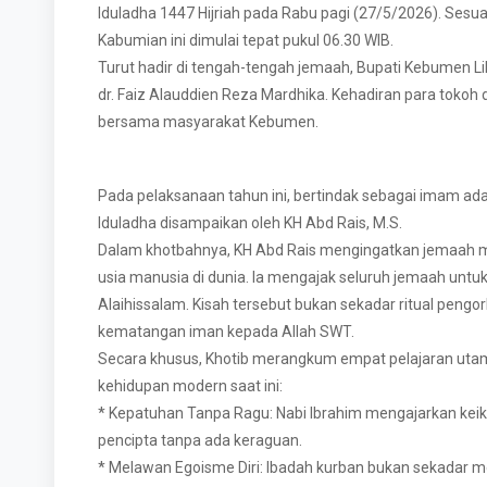
Iduladha 1447 Hijriah pada Rabu pagi (27/5/2026). Sesua
Kabumian ini dimulai tepat pukul 06.30 WIB.
Turut hadir di tengah-tengah jemaah, Bupati Kebumen Li
dr. Faiz Alauddien Reza Mardhika. Kehadiran para toko
bersama masyarakat Kebumen.
Pada pelaksanaan tahun ini, bertindak sebagai imam ad
Iduladha disampaikan oleh KH Abd Rais, M.S.
Dalam khotbahnya, KH Abd Rais mengingatkan jemaah m
usia manusia di dunia. Ia mengajak seluruh jemaah unt
Alaihissalam. Kisah tersebut bukan sekadar ritual pengo
kematangan iman kepada Allah SWT.
Secara khusus, Khotib merangkum empat pelajaran utama
kehidupan modern saat ini:
* Kepatuhan Tanpa Ragu: Nabi Ibrahim mengajarkan keik
pencipta tanpa ada keraguan.
* Melawan Egoisme Diri: Ibadah kurban bukan sekadar