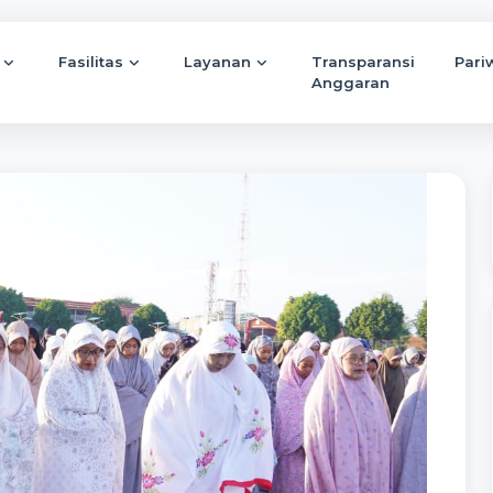
Fasilitas
Layanan
Transparansi
Pari
duladha di Alun-Alun Kebumen: Bupati Lilis...
Anggaran