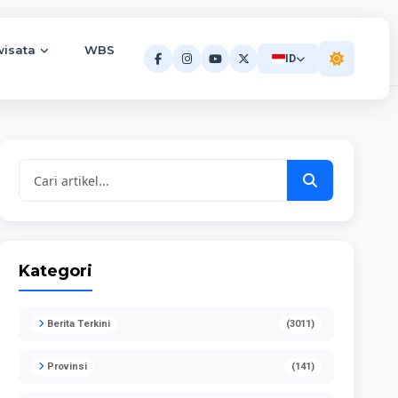
wisata
WBS
ID
Kategori
Berita Terkini
(3011)
Provinsi
(141)