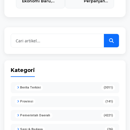
Ekonomi Baru,
Perpanjang
Bupati Imbau
Pinjam Pakai
Pelaku Usaha
Lahan BUBK,
Kebumen Berikan
Bupati Kebumen
Data Akurat
Minta Manfaat
Nyata bagi
Daerah
Kategori
Berita Terkini
(3011)
Provinsi
(141)
Pemerintah Daerah
(4221)
Seni & Budaya
(26)