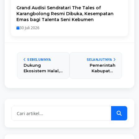
Grand Audisi Sendratari The Tales of
Karangbolong Resmi Dibuka, Kesempatan
Emas bagi Talenta Seni Kebumen
30 Juli 2026
SEBELUMNYA
SELANJUTNYA
Dukung
Pemerintah
Ekosistem Halal,
Kabupaten
Pemkab
Kebumen Buka
Kebumen Gelar
Lowongan
Pendataan
Direktur PT
Pelaku Usaha
Aneka Usaha
dan Fasilitasi
Kebumen Jaya
Sertifikasi Gratis
(Perseroda)