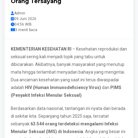
Orang Tersayang
Admin
09 Juni 2026
04:56 WIB
3 menit baca
KEMENTERIAN KESEHATAN RI
– Kesehatan reproduksi dan
seksual sering kali menjadi topik yang tabu untuk
dibicarakan. Akibatnya, banyak masyarakat yang menutup
mata hingga terlambat menyadari bahaya yang mengintai.
Dua ancaman kesehatan yang saat ini terus diwaspadai
adalah
HIV (Human Immunodeficiency Virus)
dan
PIMS
(Penyakit Infeksi Menular Seksual)
.
Berdasarkan data nasional, tantangan ini nyata dan berada
di sekitar kita. Sepanjang tahun 2025 saja, tercatat
sebanyak
63.544 orang terdeteksi mengalami Infeksi
Menular Seksual (IMS) di Indonesia
. Angka yang besar ini