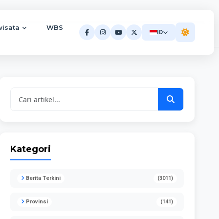
wisata
WBS
ID
Kategori
Berita Terkini
(3011)
Provinsi
(141)