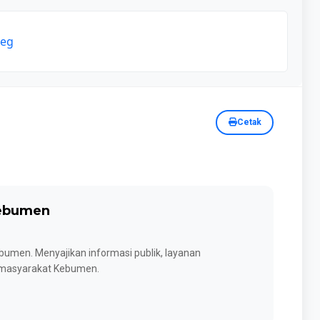
peg
Cetak
Kebumen
umen. Menyajikan informasi publik, layanan
k masyarakat Kebumen.